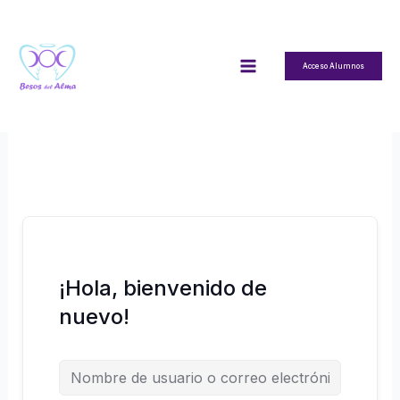
Ir
al
contenido
Acceso Alumnos
¡Hola, bienvenido de
nuevo!