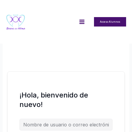
Ir
al
contenido
Acceso Alumnos
¡Hola, bienvenido de
nuevo!