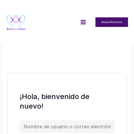
Ir
al
contenido
Acceso Alumnos
¡Hola, bienvenido de
nuevo!