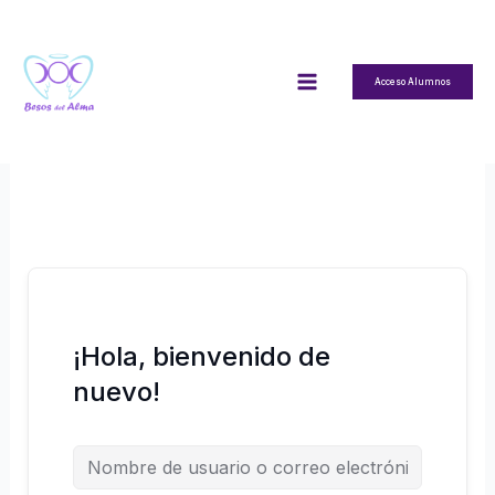
Ir
al
contenido
Acceso Alumnos
¡Hola, bienvenido de
nuevo!