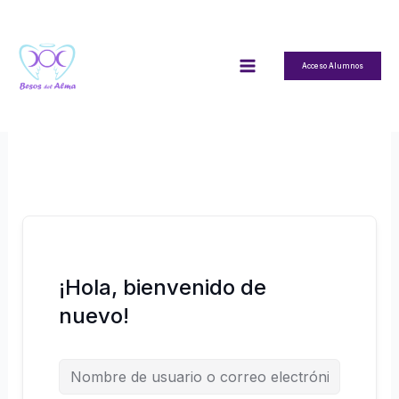
Ir
al
contenido
Acceso Alumnos
¡Hola, bienvenido de
nuevo!