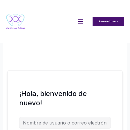
Ir
al
contenido
Acceso Alumnos
¡Hola, bienvenido de
nuevo!