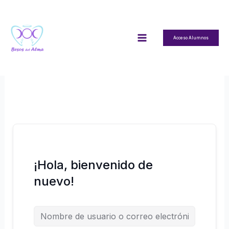
Ir
al
contenido
Acceso Alumnos
¡Hola, bienvenido de
nuevo!