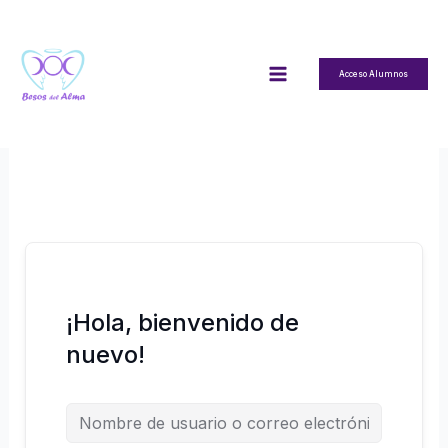
Ir
al
contenido
Acceso Alumnos
¡Hola, bienvenido de
nuevo!