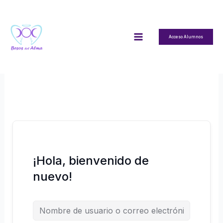
Ir
al
contenido
Acceso Alumnos
¡Hola, bienvenido de
nuevo!