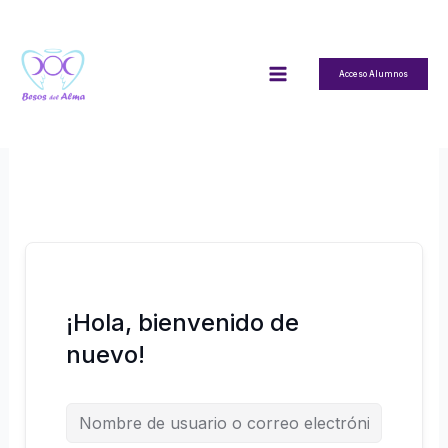
Ir
al
contenido
Acceso Alumnos
¡Hola, bienvenido de
nuevo!