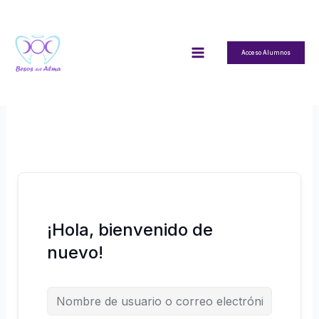
Ir
al
contenido
Acceso Alumnos
¡Hola, bienvenido de
nuevo!