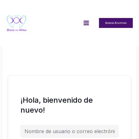
Ir
al
contenido
Acceso Alumnos
¡Hola, bienvenido de
nuevo!