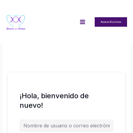
Ir
al
contenido
Acceso Alumnos
¡Hola, bienvenido de
nuevo!