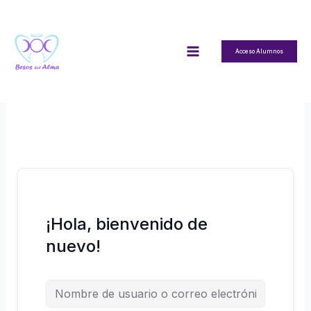
Ir
al
contenido
Acceso Alumnos
¡Hola, bienvenido de
nuevo!