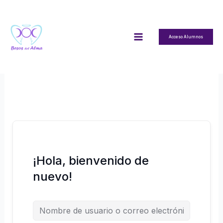
Ir
al
contenido
Acceso Alumnos
¡Hola, bienvenido de
nuevo!