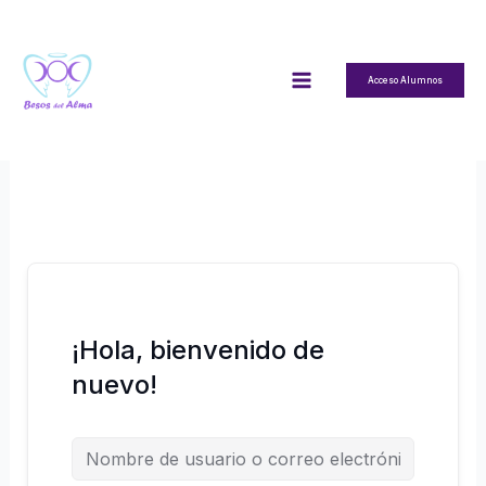
Ir
al
contenido
Acceso Alumnos
¡Hola, bienvenido de
nuevo!