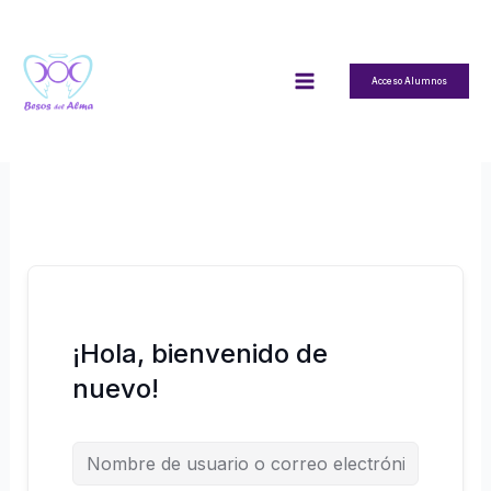
Ir
al
contenido
Acceso Alumnos
¡Hola, bienvenido de
nuevo!