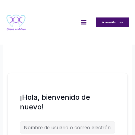
Ir
al
contenido
Acceso Alumnos
¡Hola, bienvenido de
nuevo!