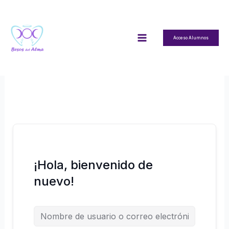
Ir
al
contenido
Acceso Alumnos
¡Hola, bienvenido de
nuevo!