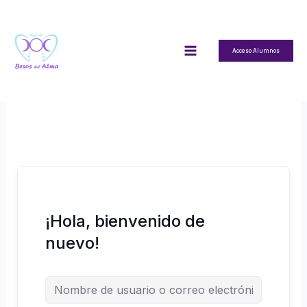
Ir
al
contenido
Acceso Alumnos
¡Hola, bienvenido de
nuevo!