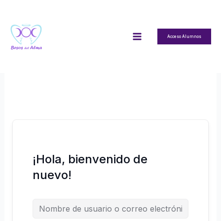
Ir
al
contenido
Acceso Alumnos
¡Hola, bienvenido de
nuevo!