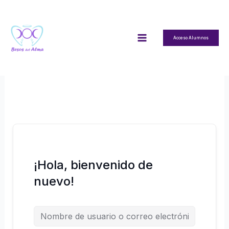
Ir
al
contenido
Acceso Alumnos
¡Hola, bienvenido de
nuevo!