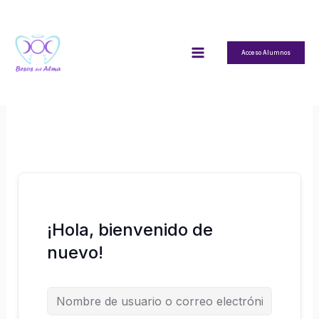
Ir
al
contenido
Acceso Alumnos
¡Hola, bienvenido de
nuevo!