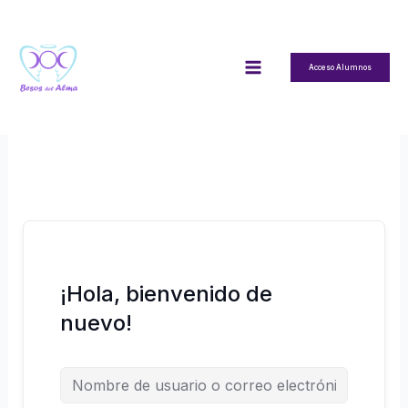
Ir
al
contenido
Acceso Alumnos
¡Hola, bienvenido de
nuevo!