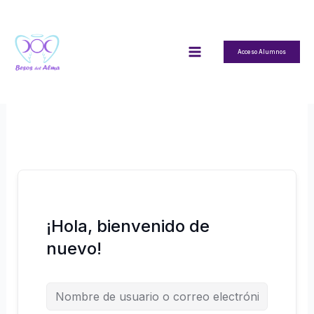
Ir
al
contenido
Acceso Alumnos
¡Hola, bienvenido de
nuevo!