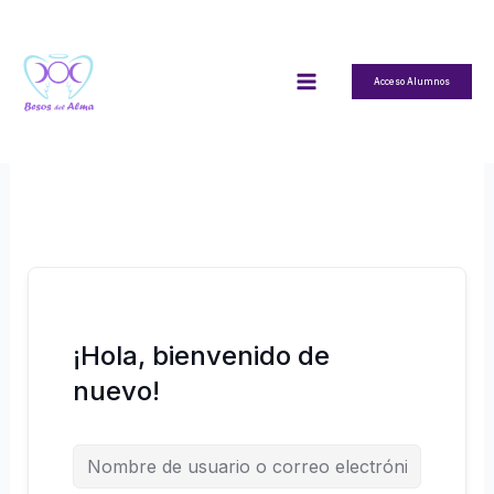
Ir
al
contenido
Acceso Alumnos
¡Hola, bienvenido de
nuevo!