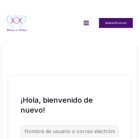
Ir
al
contenido
Acceso Alumnos
¡Hola, bienvenido de
nuevo!