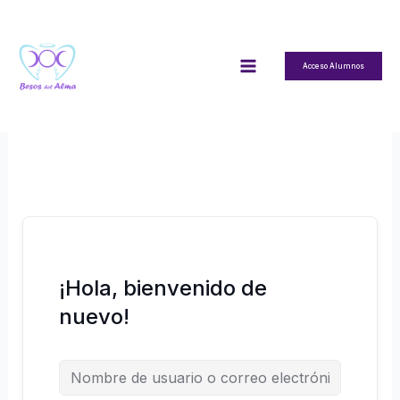
Ir
al
contenido
Acceso Alumnos
¡Hola, bienvenido de
nuevo!