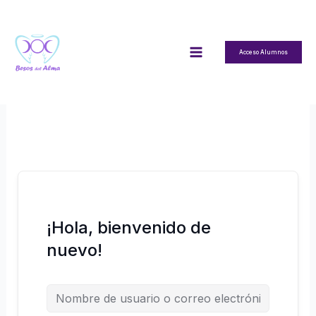
Ir
al
contenido
Acceso Alumnos
¡Hola, bienvenido de
nuevo!