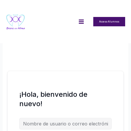
Ir
al
contenido
Acceso Alumnos
¡Hola, bienvenido de
nuevo!