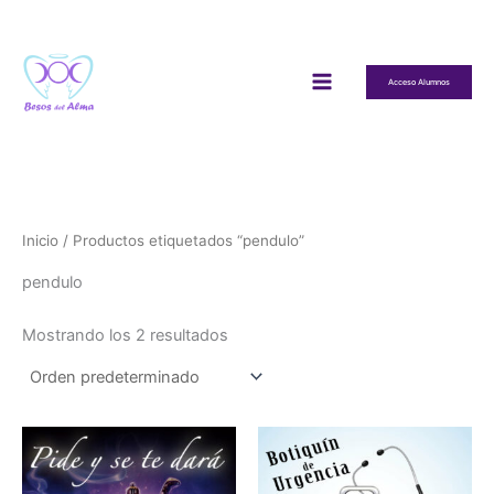
Ir
al
contenido
Acceso Alumnos
Inicio
/ Productos etiquetados “pendulo”
pendulo
Mostrando los 2 resultados