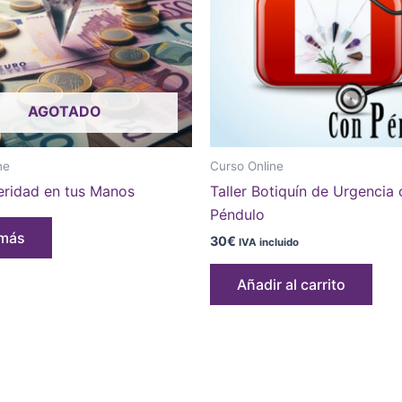
AGOTADO
ne
Curso Online
eridad en tus Manos
Taller Botiquín de Urgencia 
Péndulo
 más
30
€
IVA incluido
Añadir al carrito