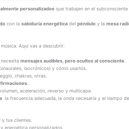
otalmente personalizados
que trabajen en el subconsciente
ido
con la
sabiduría energética
del
péndulo
y la
mesa radi
música. Aquí vas a descubrir:
 necesita
mensajes audibles, pero ocultos al consciente
.
binaurales, isocrónicos) y cómo usarlos.
feggio, chakras, otras.
Afirmaciones
.
volumen, aceleración, reverso y multicapa.
a
la frecuencia adecuada, la onda necesaria y el tiempo d
y tus clientes.
y energética personalizados.