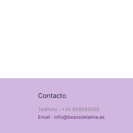
Contacto
Teléfono : +34 629593089
Email : info@besosdelalma.es