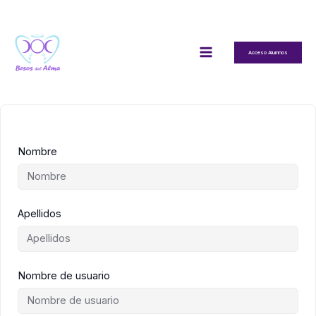
Ir
al
contenido
Acceso Alumnos
Nombre
Apellidos
Nombre de usuario