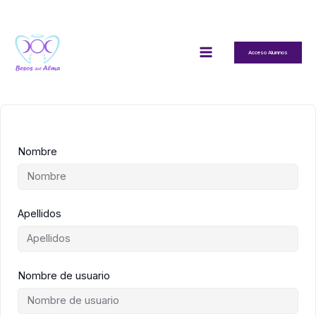
Ir
al
contenido
Acceso Alumnos
Nombre
Apellidos
Nombre de usuario