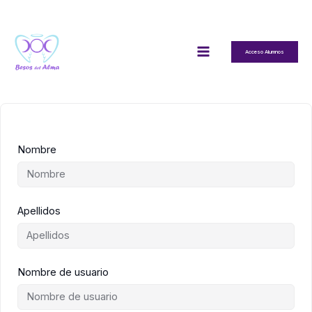
Ir
al
contenido
Acceso Alumnos
Nombre
Apellidos
Nombre de usuario